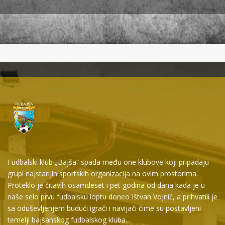
Fudbalski klub „Bajša“ spada među one klubove koji pripadaju
grupi najstarijih sportskih organizacija na ovim prostorima.
Proteklo je čitavih osamdeset i pet godina od dana kada je u
naše selo prvu fudbalsku loptu doneo Ištvan Vojnić, a prihvatili je
sa oduševljenjem budući igrači i navijači čime su postavljeni
temelji bajšanskog fudbalskog kluba.