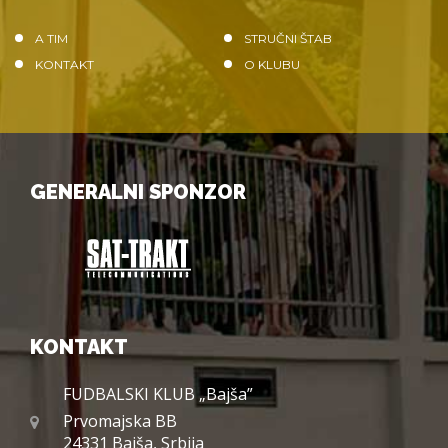
A TIM
STRUČNI ŠTAB
KONTAKT
O KLUBU
GENERALNI SPONZOR
KONTAKT
FUDBALSKI KLUB „Bajša”
Prvomajska BB
24331 Bajša, Srbija