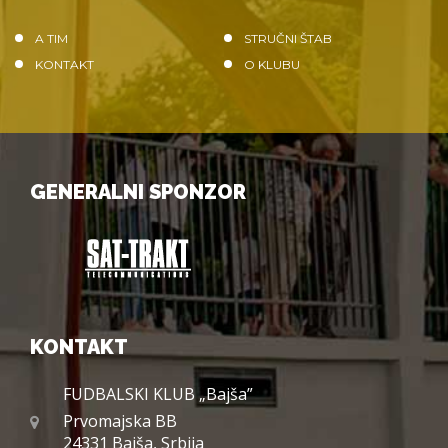
A TIM
STRUČNI ŠTAB
KONTAKT
O KLUBU
GENERALNI SPONZOR
KONTAKT
FUDBALSKI KLUB „Bajša”
Prvomajska BB
24331 Bajša, Srbija