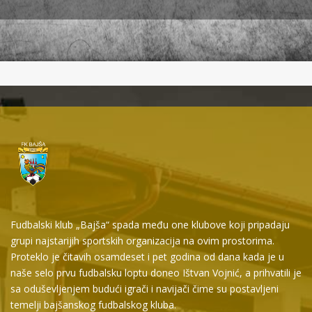
Fudbalski klub „Bajša“ spada među one klubove koji pripadaju
grupi najstarijih sportskih organizacija na ovim prostorima.
Proteklo je čitavih osamdeset i pet godina od dana kada je u
naše selo prvu fudbalsku loptu doneo Ištvan Vojnić, a prihvatili je
sa oduševljenjem budući igrači i navijači čime su postavljeni
temelji bajšanskog fudbalskog kluba.