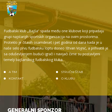
Fudbalski klub „Bajša“ spada među one klubove koji pripadaju
grupi najstarijih sportskih organizacija na ovim prostorima.
Proteklo je čitavih osamdeset i pet godina od dana kada je u
naše selo prvu fudbalsku loptu doneo Ištvan Vojnić, a prihvatili je
sa oduševljenjem budući igrači i navijači čime su postavljeni
temelji bajšanskog fudbalskog kluba.
A TIM
STRUČNI ŠTAB
KONTAKT
O KLUBU
GENERALNI SPONZOR