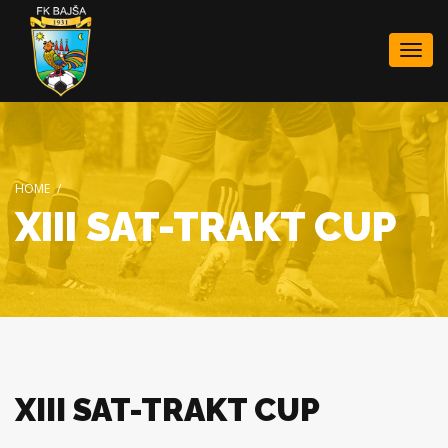
Togg
navi
HOME
/
XIII SAT-TRAKT CUP
XIII SAT-TRAKT CUP