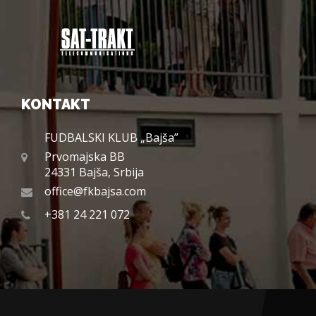
KONTAKT
FUDBALSKI KLUB „Bajša”
Prvomajska BB
24331 Bajša, Srbija
office@fkbajsa.com
+381 24 221 072