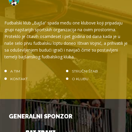
Fudbalski klub „Bajša“ spada među one klubove koji pripadaju
grupi najstarijih sportskih organizacija na ovim prostorima.
Proteklo je čitavih osamdeset i pet godina od dana kada je u
naše selo prvu fudbalsku loptu doneo Ištvan Vojnić, a prihvatili je
sa oduševljenjem budući igrači i navijači čime su postavljeni
temelji bajšanskog fudbalskog kluba.
A TIM
STRUČNI ŠTAB
KONTAKT
O KLUBU
GENERALNI SPONZOR