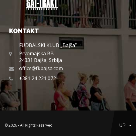
KONTAKT
FUDBALSKI KLUB „Bajša”
Prvomajska BB
24331 Bajša, Srbija
office@fkbajsa.com
+381 24 221 072
© 2026 - All Rights Reserved
UP