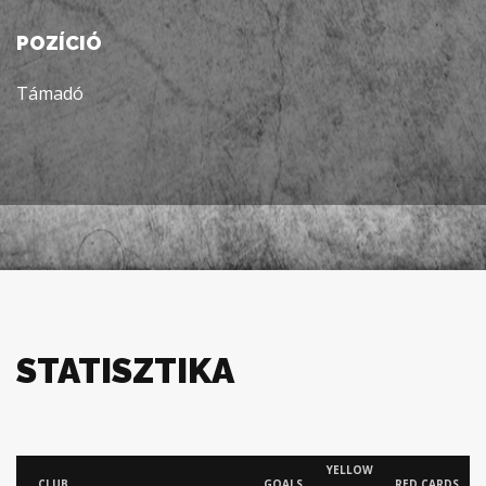
POZÍCIÓ
Támadó
STATISZTIKA
YELLOW
CLUB
GOALS
RED CARDS