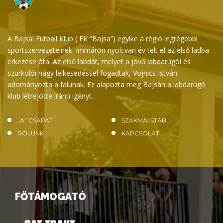
A Bajsai Futball Klub ( FK “Bajsa”) egyike a régió legrégebbi
sportszervezeteinek. Immáron nyolcvan év telt el az első ladba
érkezése óta. Az első labdát, melyet a jövő labdarúgói és
szurkolói nagy lelkesedéssel fogadtak, Vojnics István
adományozta a falunak. Ez alapozta meg Bajsán a labdarúgó
klub létrejötte iránti igényt.
„A” CSAPAT
SZAKMAI STÁB
RÓLUNK
KAPCSOLAT
FŐTÁMOGATÓ