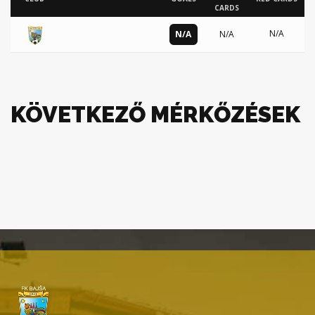
CARDS
N/A
N/A
N/A
KÖVETKEZŐ MÉRKŐZÉSEK