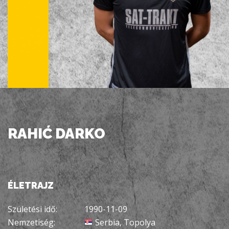
RAHIĆ DARKO
ÉLETRAJZ
Születési idő:
1990-11-09
Nemzetiség:
Serbia, Topolya